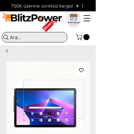
750₺ üzerine ücretsiz kargo!  ✦  16:00'a kadar verilen sip
Ara...