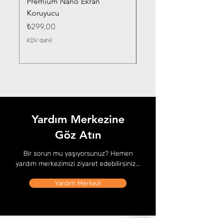
Premium Nano Ekran
Silver Nano Ekran Ko
Koruyucu
Fiyat
₺359,00
Fiyat
₺299,00
KDV dahil
KDV dahil
Yardım Merkezine
Göz Atın
Bir sorun mu yaşıyorsunuz? Hemen
yardım merkezimizi ziyaret edebilirsiniz...
Yardım Merkezi