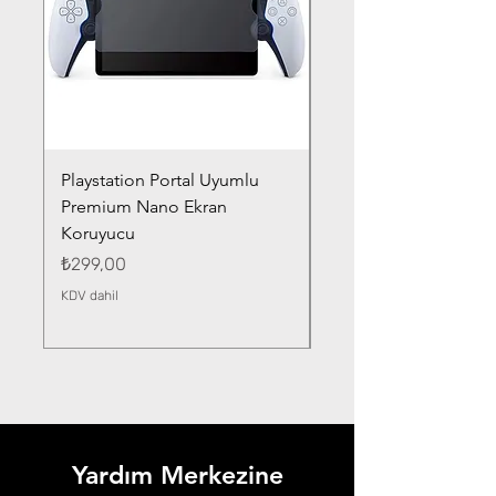
Playstation Portal Uyumlu
Toyota Corolla (2020-
Premium Nano Ekran
Silver Nano Ekran Ko
Koruyucu
Fiyat
₺359,00
Fiyat
₺299,00
KDV dahil
KDV dahil
Yardım Merkezine