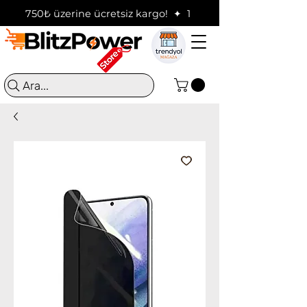
750₺ üzerine ücretsiz kargo!  ✦  16:00'a kadar verilen sip
Ara...