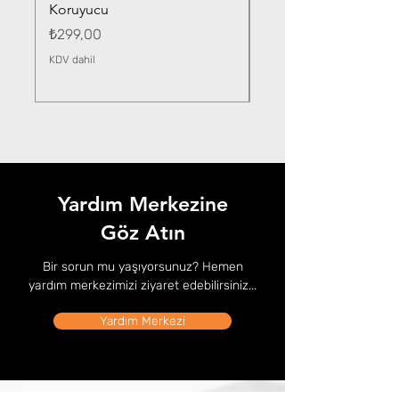
Koruyucu
Fiyat
₺359,00
Fiyat
₺299,00
KDV dahil
KDV dahil
Yardım Merkezine
Göz Atın
Bir sorun mu yaşıyorsunuz? Hemen
yardım merkezimizi ziyaret edebilirsiniz...
Yardım Merkezi