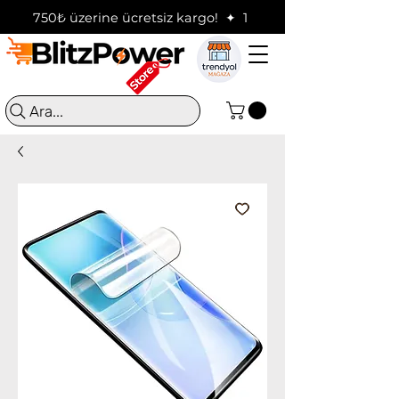
750₺ üzerine ücretsiz kargo!  ✦  16:00'a kadar verilen sip
Ara...