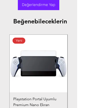
Değerlendirme Yap
Beğenebileceklerin
Yeni
Playstation Portal Uyumlu
Toyota Corolla (2020-
Premium Nano Ekran
Silver Nano Ekran Ko