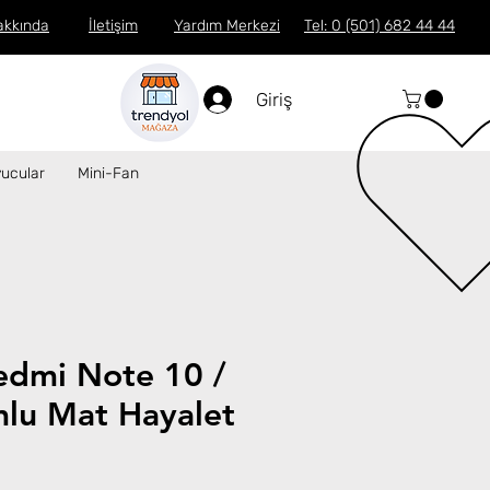
akkında
İletişim
Yardım Merkezi
Tel: 0 (501) 682 44 44
Giriş
ucular
Mini-Fan
edmi Note 10 /
lu Mat Hayalet