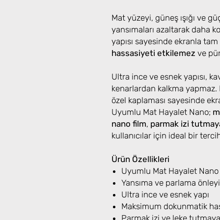
Mat yüzeyi, güneş ışığı ve gü
yansımaları azaltarak daha ko
yapısı sayesinde ekranla tam
hassasiyeti etkilemez
ve pür
Ultra ince ve esnek yapısı, ka
kenarlardan kalkma yapmaz. 
özel kaplaması sayesinde ekra
Uyumlu Mat Hayalet Nano;
m
nano film
,
parmak izi tutmay
kullanıcılar için ideal bir tercih
Ürün Özellikleri
Uyumlu Mat Hayalet Nano fi
Yansıma ve parlama önleyi
Ultra ince ve esnek yapı
Maksimum dokunmatik has
Parmak izi ve leke tutmay