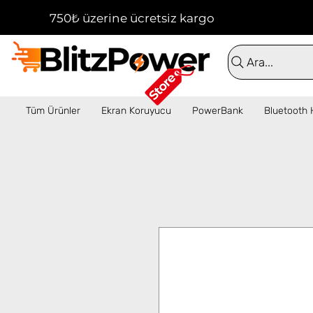
750₺ üzerine ücretsiz kargo!  ✦  16:00'a kadar 
Ara...
Tüm Ürünler
Ekran Koruyucu
PowerBank
Bluetooth 