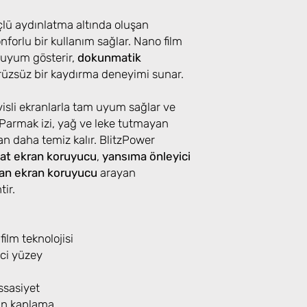
çlü aydınlatma altında oluşan
nforlu bir kullanım sağlar. Nano film
 uyum gösterir,
dokunmatik
üzsüz bir kaydırma deneyimi sunar.
visli ekranlarla tam uyum sağlar ve
Parmak izi, yağ ve leke tutmayan
n daha temiz kalır. BlitzPower
at ekran koruyucu
,
yansıma önleyici
an ekran koruyucu
arayan
tir.
lm teknolojisi
ci yüzey
sasiyet
an kaplama