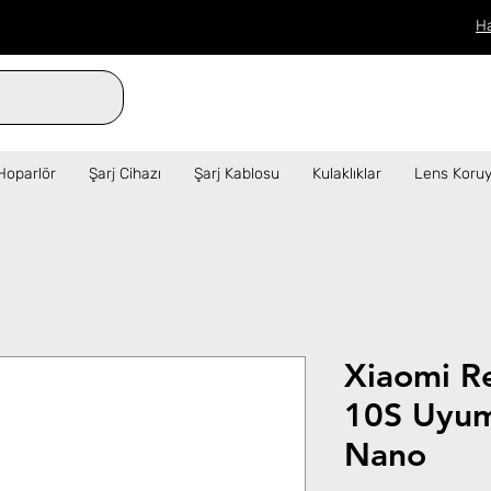
H
verilen siparişler aynı gün kargo!  ✦   
Hoparlör
Şarj Cihazı
Şarj Kablosu
Kulaklıklar
Lens Koruy
Xiaomi R
10S Uyum
Nano