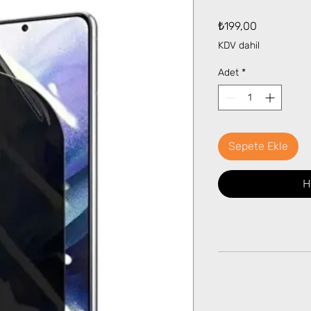
Fiyat
₺199,00
KDV dahil
Adet
*
Sepete Ekle
H