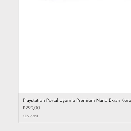
Playstation Portal Uyumlu Premium Nano Ekran Kor
Fiyat
₺299,00
KDV dahil