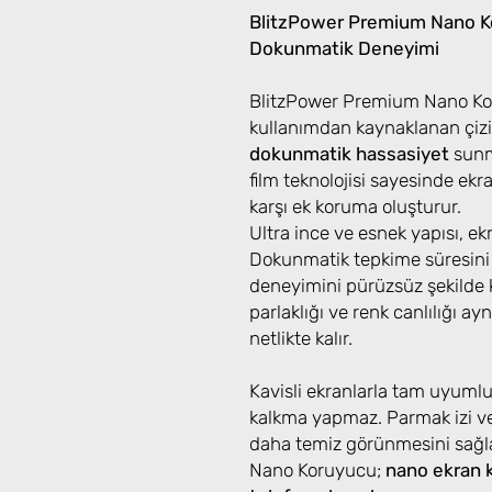
BlitzPower Premium Nano Ko
Dokunmatik Deneyimi
BlitzPower Premium Nano Kor
kullanımdan kaynaklanan çizi
dokunmatik hassasiyet
sunma
film teknolojisi sayesinde ek
karşı ek koruma oluşturur.
Ultra ince ve esnek yapısı, e
Dokunmatik tepkime süresini
deneyimini pürüzsüz şekilde k
parlaklığı ve renk canlılığı ayn
netlikte kalır.
Kavisli ekranlarla tam uyuml
kalkma yapmaz. Parmak izi ve
daha temiz görünmesini sağ
Nano Koruyucu;
nano ekran 