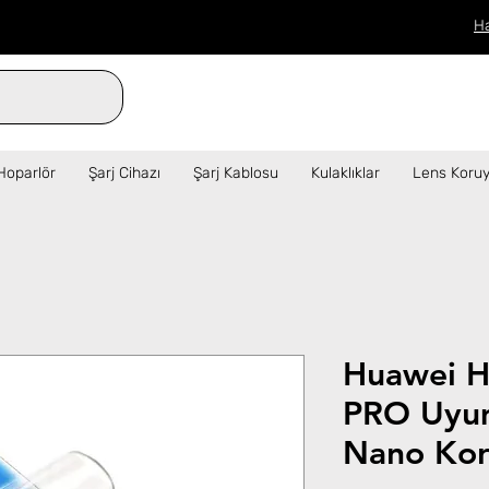
H
verilen siparişler aynı gün kargo!  ✦   
Hoparlör
Şarj Cihazı
Şarj Kablosu
Kulaklıklar
Lens Koruy
Huawei H
PRO Uyu
Nano Kor