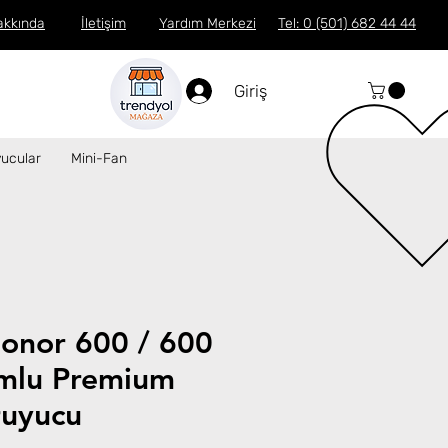
akkında
İletişim
Yardım Merkezi
Tel: 0 (501) 682 44 44
Giriş
ucular
Mini-Fan
onor 600 / 600
mlu Premium
uyucu