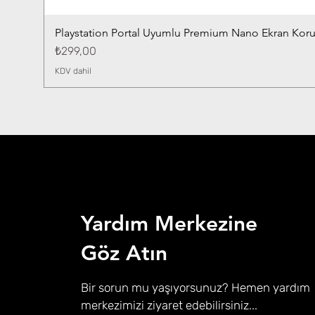
Playstation Portal Uyumlu Premium Nano Ekran Kor
Fiyat
₺299,00
KDV dahil
Yardım Merkezine
Göz Atın
Bir sorun mu yaşıyorsunuz? Hemen yardım
merkezimizi ziyaret edebilirsiniz...