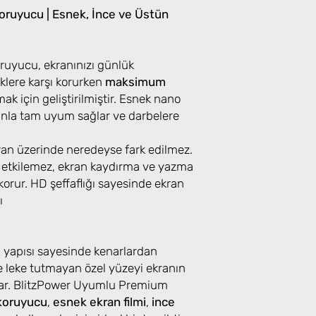
ruyucu | Esnek, İnce ve Üstün
uyucu, ekranınızı günlük
klere karşı korurken
maksimum
k için geliştirilmiştir. Esnek nano
ranla tam uyum sağlar ve darbelere
kran üzerinde neredeyse fark edilmez.
 etkilemez, ekran kaydırma ve yazma
orur. HD şeffaflığı sayesinde ekran
ı
u yapısı sayesinde kenarlardan
 leke tutmayan özel yüzeyi ekranın
lar. BlitzPower Uyumlu Premium
koruyucu
,
esnek ekran filmi
,
ince