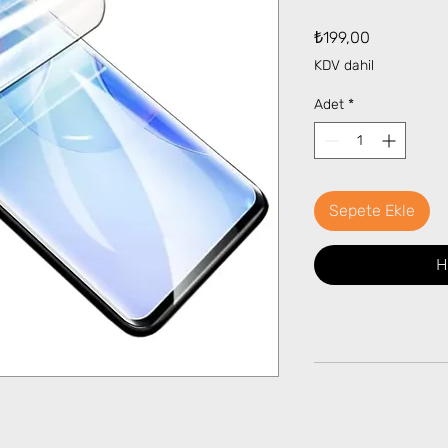
Fiyat
₺199,00
KDV dahil
Adet
*
Sepete Ekle
H