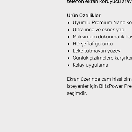
telefon ekran koruyucu
araya
Ürün Özellikleri
Uyumlu Premium Nano Koru
Ultra ince ve esnek yapı
Maksimum dokunmatik has
HD şeffaf görüntü
Leke tutmayan yüzey
Günlük çizilmelere karşı k
Kolay uygulama
Ekran üzerinde cam hissi olm
isteyenler için BlitzPower 
seçimdir.