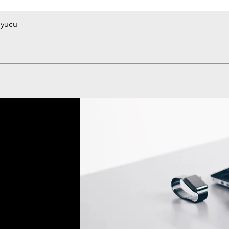
uyucu
Hızlı Bakış