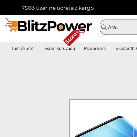
750₺ üzerine ücretsiz kargo!  ✦  16:00'a kadar 
Ara...
Tüm Ürünler
Ekran Koruyucu
PowerBank
Bluetooth 