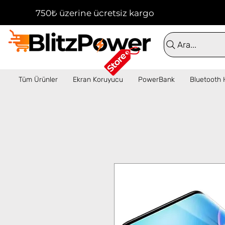
750₺ üzerine ücretsiz kargo!  ✦  16:00'a kadar 
Ara...
Tüm Ürünler
Ekran Koruyucu
PowerBank
Bluetooth 