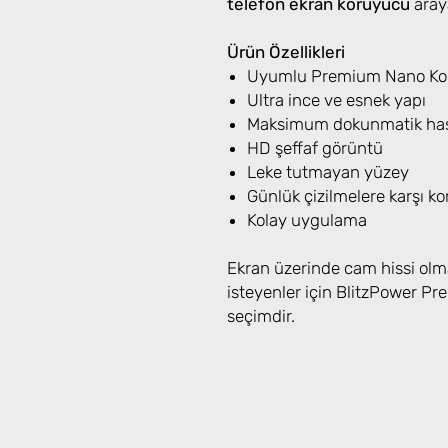
telefon ekran koruyucu
araya
Ürün Özellikleri
Uyumlu Premium Nano Koru
Ultra ince ve esnek yapı
Maksimum dokunmatik has
HD şeffaf görüntü
Leke tutmayan yüzey
Günlük çizilmelere karşı k
Kolay uygulama
Ekran üzerinde cam hissi olm
isteyenler için BlitzPower 
seçimdir.