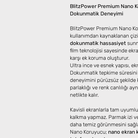
BlitzPower Premium Nano Ko
Dokunmatik Deneyimi
BlitzPower Premium Nano Kor
kullanımdan kaynaklanan çizi
dokunmatik hassasiyet
sunma
film teknolojisi sayesinde ek
karşı ek koruma oluşturur.
Ultra ince ve esnek yapısı, e
Dokunmatik tepkime süresini
deneyimini pürüzsüz şekilde k
parlaklığı ve renk canlılığı ayn
netlikte kalır.
Kavisli ekranlarla tam uyuml
kalkma yapmaz. Parmak izi ve
daha temiz görünmesini sağ
Nano Koruyucu;
nano ekran 