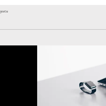
uyucu
Hızlı Bakış