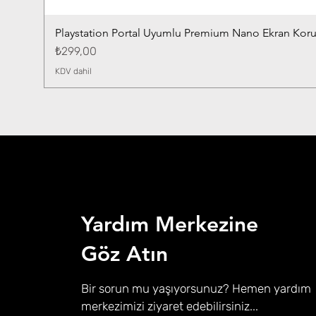
Playstation Portal Uyumlu Premium Nano Ekran Kor
Fiyat
₺299,00
KDV dahil
Yardım Merkezine
Göz Atın
Bir sorun mu yaşıyorsunuz? Hemen yardım
merkezimizi ziyaret edebilirsiniz...