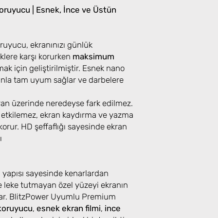
ruyucu | Esnek, İnce ve Üstün
uyucu, ekranınızı günlük
klere karşı korurken
maksimum
k için geliştirilmiştir. Esnek nano
ranla tam uyum sağlar ve darbelere
kran üzerinde neredeyse fark edilmez.
 etkilemez, ekran kaydırma ve yazma
orur. HD şeffaflığı sayesinde ekran
ı
u yapısı sayesinde kenarlardan
 leke tutmayan özel yüzeyi ekranın
lar. BlitzPower Uyumlu Premium
koruyucu
,
esnek ekran filmi
,
ince