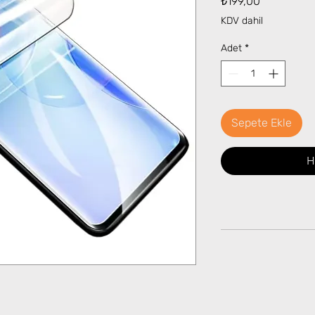
₺199,00
KDV dahil
Adet
*
Sepete Ekle
H