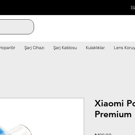
H
verilen siparişler aynı gün kargo!  ✦   
Hoparlör
Şarj Cihazı
Şarj Kablosu
Kulaklıklar
Lens Koruy
Xiaomi P
Premium 
Fiyat