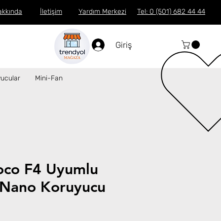
akkında
İletişim
Yardım Merkezi
Tel: 0 (501) 682 44 44
Giriş
ucular
Mini-Fan
oco F4 Uyumlu
Nano Koruyucu