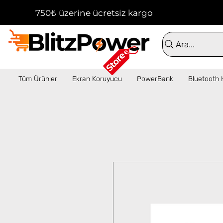
750₺ üzerine ücretsiz kargo!  ✦  16:00'a kadar 
Ara...
Tüm Ürünler
Ekran Koruyucu
PowerBank
Bluetooth 