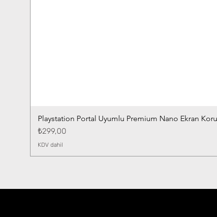
Playstation Portal Uyumlu Premium Nano Ekran Kor
Fiyat
₺299,00
KDV dahil