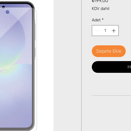
₺199,00
KDV dahil
Adet
*
Sepete Ekle
H