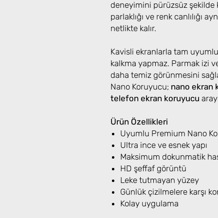
deneyimini pürüzsüz şekilde k
parlaklığı ve renk canlılığı ayn
netlikte kalır.
Kavisli ekranlarla tam uyuml
kalkma yapmaz. Parmak izi ve
daha temiz görünmesini sağ
Nano Koruyucu;
nano ekran 
telefon ekran koruyucu
araya
Ürün Özellikleri
Uyumlu Premium Nano Koru
Ultra ince ve esnek yapı
Maksimum dokunmatik has
HD şeffaf görüntü
Leke tutmayan yüzey
Günlük çizilmelere karşı k
Kolay uygulama