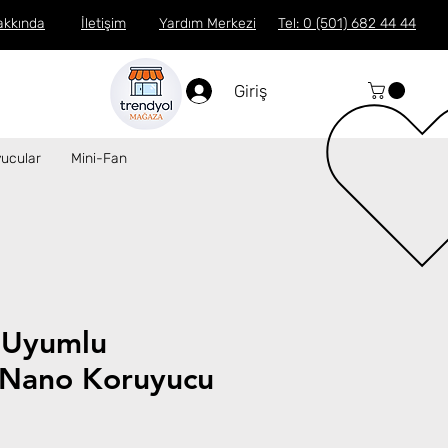
akkında
İletişim
Yardım Merkezi
Tel: 0 (501) 682 44 44
Giriş
ucular
Mini-Fan
 Uyumlu
Nano Koruyucu