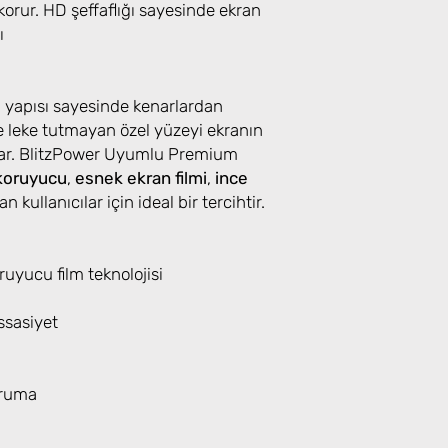
orur. HD şeffaflığı sayesinde ekran
ı
u yapısı sayesinde kenarlardan
 leke tutmayan özel yüzeyi ekranın
lar. BlitzPower Uyumlu Premium
koruyucu
,
esnek ekran filmi
,
ince
n kullanıcılar için ideal bir tercihtir.
yucu film teknolojisi
sasiyet
oruma