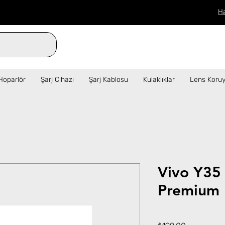
H
verilen siparişler aynı gün kargo!  ✦   
Hoparlör
Şarj Cihazı
Şarj Kablosu
Kulaklıklar
Lens Koruy
Vivo Y35
Premium 
Fiyat