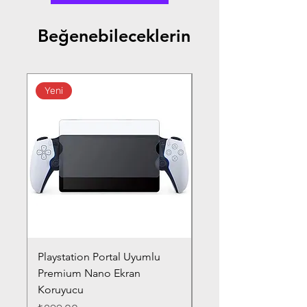
Beğenebileceklerin
Yeni
Playstation Portal Uyumlu
Toyota Corolla (2020-
Premium Nano Ekran
Silver Nano Ekran Ko
Koruyucu
Fiyat
₺359,00