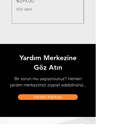
Fiyat
₺299,00
KDV dahil
KDV dahil
Yardım Merkezine
Göz Atın
Bir sorun mu yaşıyorsunuz? Hemen
yardım merkezimizi ziyaret edebilirsiniz...
Yardım Merkezi