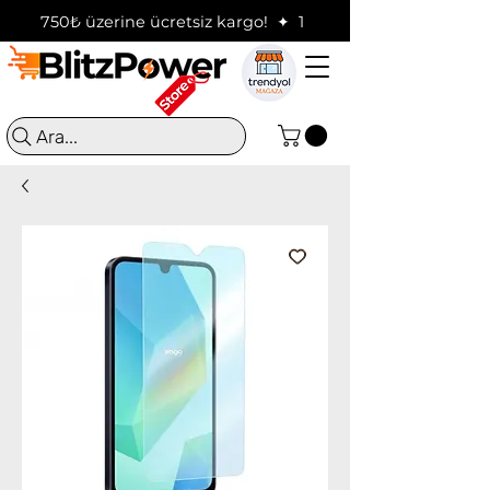
750₺ üzerine ücretsiz kargo!  ✦  16:00'a kadar verilen sip
Ara...