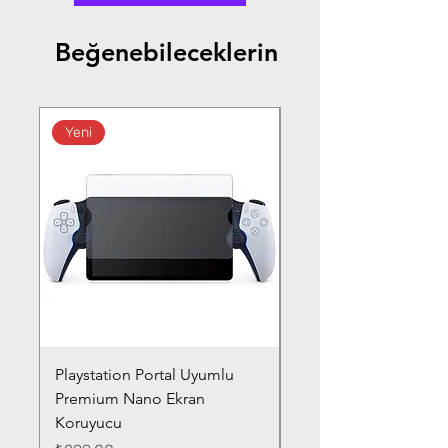
Beğenebileceklerin
Yeni
Playstation Portal Uyumlu
Toyota Corolla (2020-
Premium Nano Ekran
Silver Nano Ekran Ko
Koruyucu
Fiyat
₺359,00