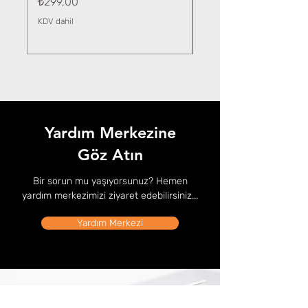
Fiyat
₺299,00
KDV dahil
KDV dahil
Yardım Merkezine
Göz Atın
Bir sorun mu yaşıyorsunuz? Hemen
yardım merkezimizi ziyaret edebilirsiniz...
Yardım Merkezi