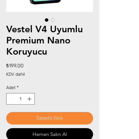
Vestel V4 Uyumlu
Premium Nano
Koruyucu
Fiyat
₺199,00
KDV dahil
Adet
*
Sepete Ekle
Hemen Satın Al