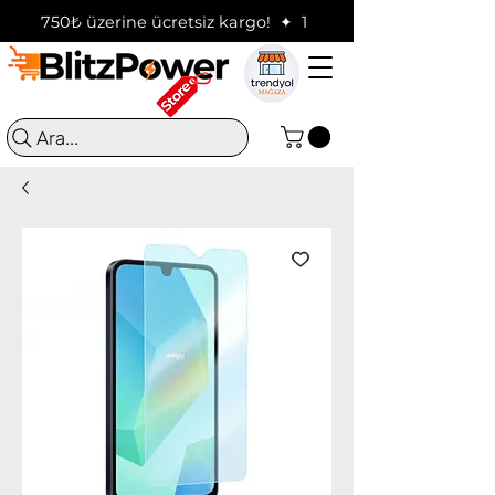
750₺ üzerine ücretsiz kargo!  ✦  16:00'a kadar verilen sip
Ara...