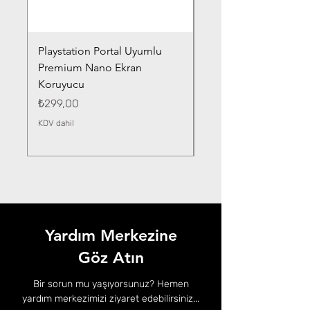
Playstation Portal Uyumlu
Toyota Corolla (2020-
Premium Nano Ekran
Silver Nano Ekran Ko
Koruyucu
Fiyat
₺359,00
Fiyat
₺299,00
KDV dahil
KDV dahil
Yardım Merkezine
Göz Atın
Bir sorun mu yaşıyorsunuz? Hemen
yardım merkezimizi ziyaret edebilirsiniz...