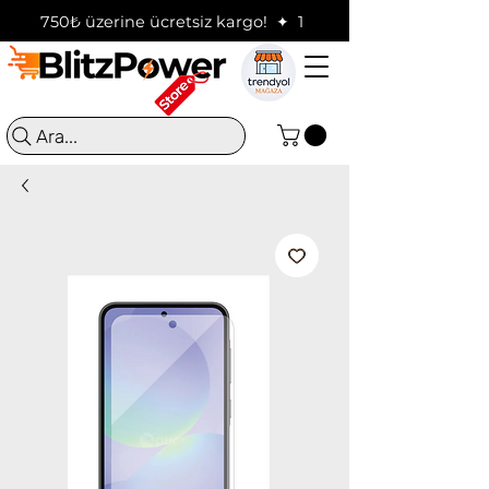
750₺ üzerine ücretsiz kargo!  ✦  16:00'a kadar verilen sip
Ara...