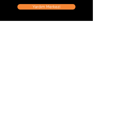
Yardım Merkezi
Mağaza Adresi
Tahtakale Mah. Hasırcılar Cad. Hasırcılar İş Merkezi