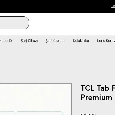
H
verilen siparişler aynı gün kargo!  ✦   
Hoparlör
Şarj Cihazı
Şarj Kablosu
Kulaklıklar
Lens Koruy
TCL Tab 
Premium 
Fiyat