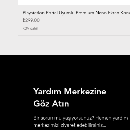
Playstation Portal Uyumlu Premium Nano Ekran Kor
Fiyat
₺299,00
KDV dahil
Yardım Merkezine
Göz Atın
Bir sorun mu yaşıyorsunuz? Hemen yardım
merkezimizi ziyaret edebilirsiniz...