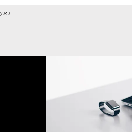
uyucu
Hızlı Bakış