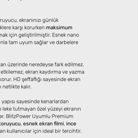
uyucu, ekranınızı günlük
klere karşı korurken
maksimum
k için geliştirilmiştir. Esnek nano
ranla tam uyum sağlar ve darbelere
kran üzerinde neredeyse fark edilmez.
 etkilemez, ekran kaydırma ve yazma
orur. HD şeffaflığı sayesinde ekran
 netlikte kalır.
u yapısı sayesinde kenarlardan
 leke tutmayan özel yüzeyi ekranın
lar. BlitzPower Uyumlu Premium
koruyucu
,
esnek ekran filmi
,
ince
n kullanıcılar için ideal bir tercihtir.