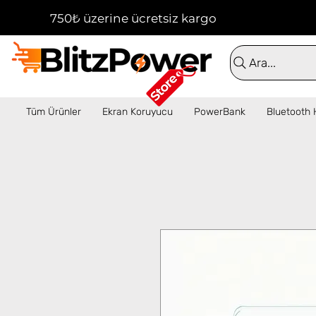
750₺ üzerine ücretsiz kargo!  ✦  16:00'a kadar 
Ara...
Tüm Ürünler
Ekran Koruyucu
PowerBank
Bluetooth 