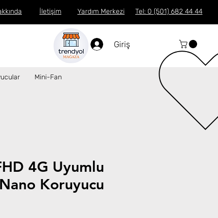
akkında
İletişim
Yardım Merkezi
Tel: 0 (501) 682 44 44
Giriş
ucular
Mini-Fan
FHD 4G Uyumlu
Nano Koruyucu