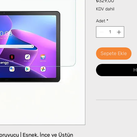
₺329,00
KDV dahil
Adet
*
Sepete Ekle
H
ruyucu | Esnek, İnce ve Üstün