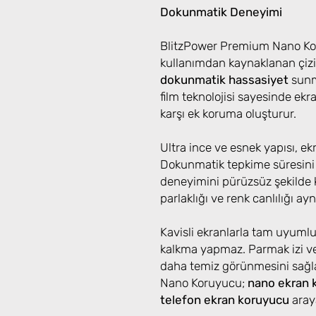
Dokunmatik Deneyimi
BlitzPower Premium Nano Kor
kullanımdan kaynaklanan çizi
dokunmatik hassasiyet
sunma
film teknolojisi sayesinde ek
karşı ek koruma oluşturur.
Ultra ince ve esnek yapısı, e
Dokunmatik tepkime süresini
deneyimini pürüzsüz şekilde k
parlaklığı ve renk canlılığı aynı
Kavisli ekranlarla tam uyuml
kalkma yapmaz. Parmak izi ve
daha temiz görünmesini sağ
Nano Koruyucu;
nano ekran 
telefon ekran koruyucu
araya