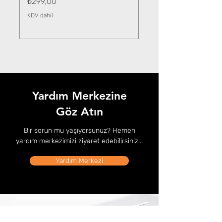
Fiyat
₺299,00
KDV dahil
KDV dahil
Yardım Merkezine
Göz Atın
Bir sorun mu yaşıyorsunuz? Hemen
yardım merkezimizi ziyaret edebilirsiniz...
Yardım Merkezi