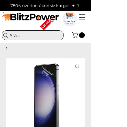
750₺ üzerine ücretsiz kargo!  ✦  16:00'a kadar verilen sip
Ara...