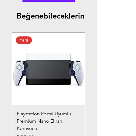
Beğenebileceklerin
Yeni
Playstation Portal Uyumlu
Toyota Corolla (2020-
Premium Nano Ekran
Silver Nano Ekran Ko
Koruyucu
Fiyat
₺359,00