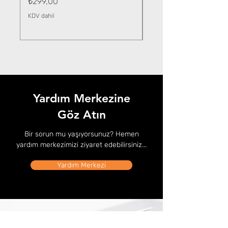
Fiyat
₺299,00
KDV dahil
KDV dahil
Yardım Merkezine
Göz Atın
Bir sorun mu yaşıyorsunuz? Hemen
yardım merkezimizi ziyaret edebilirsiniz...
Yardım Merkezi