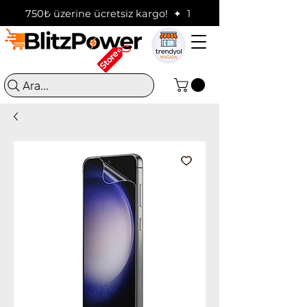
750₺ üzerine ücretsiz kargo!  ✦  16:00'a kadar verilen sip
Ara...