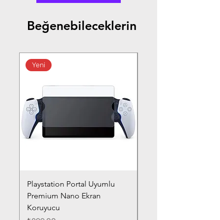
Beğenebileceklerin
Yeni
Playstation Portal Uyumlu
Toyota Corolla (2020-
Premium Nano Ekran
Silver Nano Ekran Ko
Koruyucu
Fiyat
₺359,00