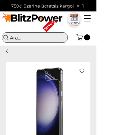
750₺ üzerine ücretsiz kargo!  ✦  16:00'a kadar verilen sip
Ara...