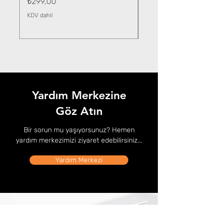
Fiyat
₺299,00
KDV dahil
KDV dahil
Yardım Merkezine
Göz Atın
Bir sorun mu yaşıyorsunuz? Hemen
yardım merkezimizi ziyaret edebilirsiniz...
Yardım Merkezi