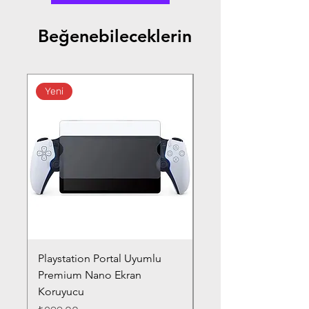
Beğenebileceklerin
Yeni
Playstation Portal Uyumlu
Toyota Corolla (2020-
Premium Nano Ekran
Silver Nano Ekran Ko
Koruyucu
Fiyat
₺359,00