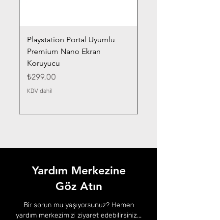
Playstation Portal Uyumlu
Toyota Corolla (2020-
Premium Nano Ekran
Silver Nano Ekran Ko
Koruyucu
Fiyat
₺359,00
Fiyat
₺299,00
KDV dahil
KDV dahil
Yardım Merkezine
Göz Atın
Bir sorun mu yaşıyorsunuz? Hemen
yardım merkezimizi ziyaret edebilirsiniz...