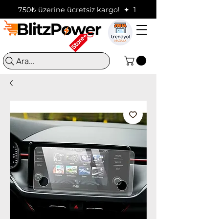
750₺ üzerine ücretsiz kargo!  ✦  16:00'a kadar verilen sip
Ara...