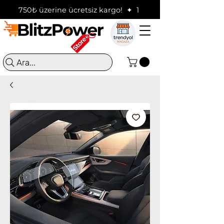
750₺ üzerine ücretsiz kargo!  ✦  16:00'a kadar verilen sip
Ara...