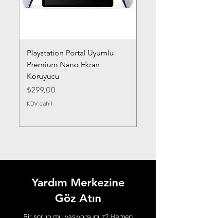
Playstation Portal Uyumlu
Toyota Corolla (2020-
Premium Nano Ekran
Silver Nano Ekran Ko
Koruyucu
Fiyat
₺359,00
Fiyat
₺299,00
KDV dahil
KDV dahil
Yardım Merkezine
Göz Atın
Bir sorun mu yaşıyorsunuz? Hemen