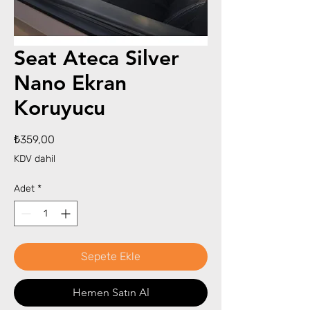
Seat Ateca Silver
Nano Ekran
Koruyucu
Fiyat
₺359,00
KDV dahil
Adet
*
Sepete Ekle
Hemen Satın Al