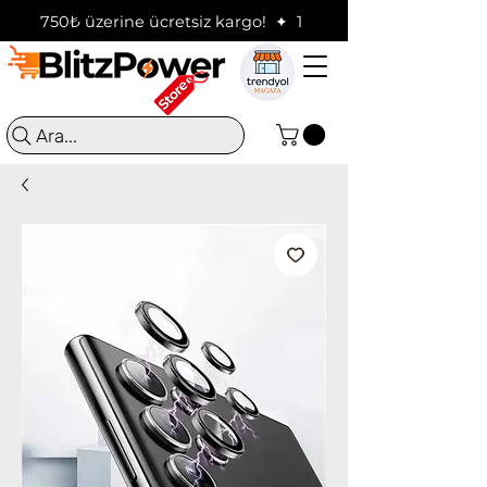
750₺ üzerine ücretsiz kargo!  ✦  16:00'a kadar verilen sip
Ara...