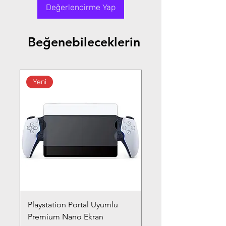
Değerlendirme Yap
Beğenebileceklerin
Yeni
Playstation Portal Uyumlu
Toyota Corolla (2020-
Premium Nano Ekran
Silver Nano Ekran Ko