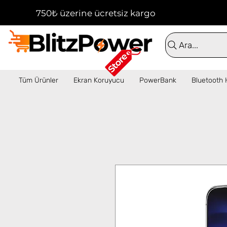
750₺ üzerine ücretsiz kargo!  ✦  16:00'a kadar 
Ara...
Tüm Ürünler
Ekran Koruyucu
PowerBank
Bluetooth 