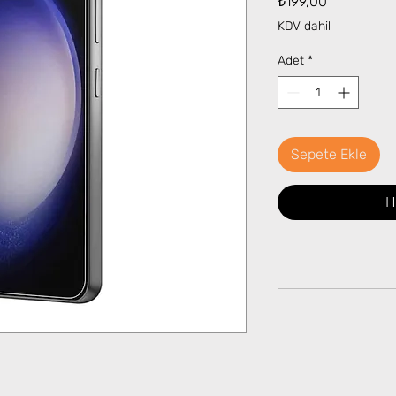
₺199,00
KDV dahil
Adet
*
Sepete Ekle
H