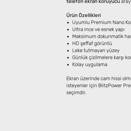
telefon ekran koruyucu
araya
Ürün Özellikleri
Uyumlu Premium Nano Koru
Ultra ince ve esnek yapı
Maksimum dokunmatik has
HD şeffaf görüntü
Leke tutmayan yüzey
Günlük çizilmelere karşı k
Kolay uygulama
Ekran üzerinde cam hissi olm
isteyenler için BlitzPower 
seçimdir.