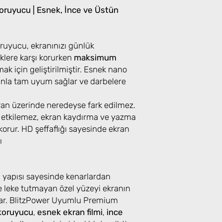
ruyucu | Esnek, İnce ve Üstün
uyucu, ekranınızı günlük
klere karşı korurken
maksimum
k için geliştirilmiştir. Esnek nano
ranla tam uyum sağlar ve darbelere
kran üzerinde neredeyse fark edilmez.
 etkilemez, ekran kaydırma ve yazma
orur. HD şeffaflığı sayesinde ekran
ı
u yapısı sayesinde kenarlardan
 leke tutmayan özel yüzeyi ekranın
lar. BlitzPower Uyumlu Premium
koruyucu
,
esnek ekran filmi
,
ince