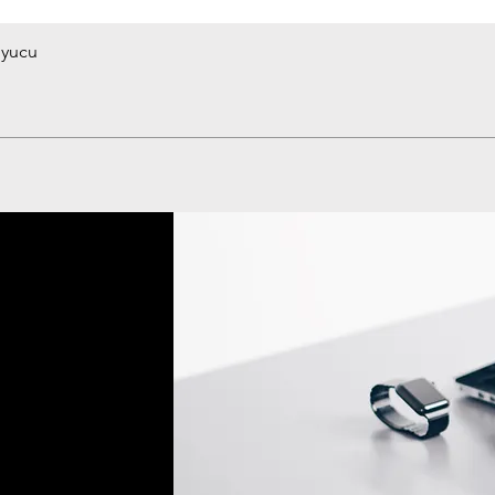
uyucu
Hızlı Bakış