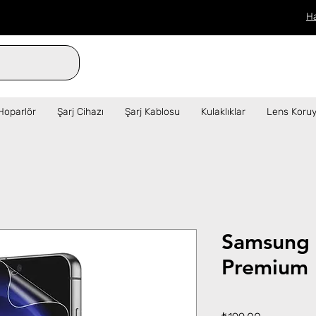
H
verilen siparişler aynı gün kargo!  ✦   
Hoparlör
Şarj Cihazı
Şarj Kablosu
Kulaklıklar
Lens Koruy
Samsung
Premium 
Fiyat