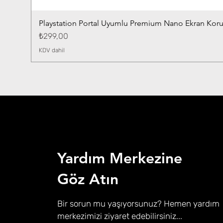
Playstation Portal Uyumlu Premium Nano Ekran Kor
Fiyat
₺299,00
KDV dahil
Yardım Merkezine
Göz Atın
Bir sorun mu yaşıyorsunuz? Hemen yardım
merkezimizi ziyaret edebilirsiniz...