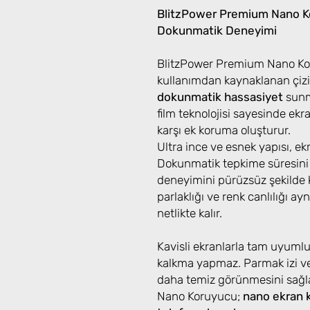
BlitzPower Premium Nano Ko
Dokunmatik Deneyimi
BlitzPower Premium Nano Kor
kullanımdan kaynaklanan çizi
dokunmatik hassasiyet
sunma
film teknolojisi sayesinde ek
karşı ek koruma oluşturur.
Ultra ince ve esnek yapısı, e
Dokunmatik tepkime süresini
deneyimini pürüzsüz şekilde k
parlaklığı ve renk canlılığı ayn
netlikte kalır.
Kavisli ekranlarla tam uyuml
kalkma yapmaz. Parmak izi ve
daha temiz görünmesini sağ
Nano Koruyucu;
nano ekran 