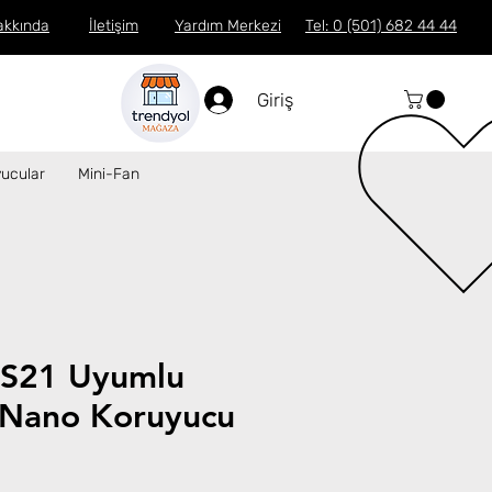
akkında
İletişim
Yardım Merkezi
Tel: 0 (501) 682 44 44
Giriş
ucular
Mini-Fan
 S21 Uyumlu
Nano Koruyucu