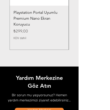
Playstation Portal Uyumlu
Toyota Corolla (2020-
Premium Nano Ekran
Silver Nano Ekran Ko
Koruyucu
Fiyat
₺359,00
Fiyat
₺299,00
KDV dahil
KDV dahil
Yardım Merkezine
Göz Atın
Bir sorun mu yaşıyorsunuz? Hemen
yardım merkezimizi ziyaret edebilirsiniz...