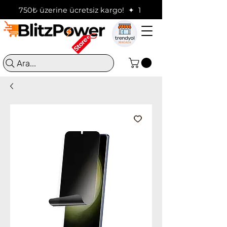
750₺ üzerine ücretsiz kargo!  ✦  16:00'a kadar verilen sip
Ara...