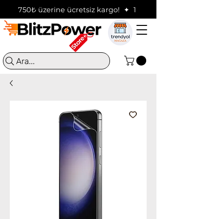
750₺ üzerine ücretsiz kargo!  ✦  16:00'a kadar verilen sip
Ara...