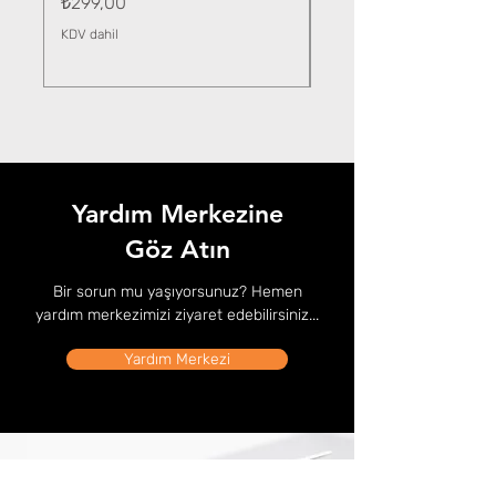
Fiyat
₺299,00
KDV dahil
KDV dahil
Yardım Merkezine
Göz Atın
Bir sorun mu yaşıyorsunuz? Hemen
yardım merkezimizi ziyaret edebilirsiniz...
Yardım Merkezi