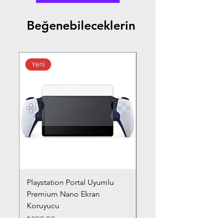
Beğenebileceklerin
Yeni
Playstation Portal Uyumlu
Toyota Corolla (2020-
Premium Nano Ekran
Silver Nano Ekran Ko
Koruyucu
Fiyat
₺359,00