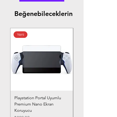
Beğenebileceklerin
Yeni
Playstation Portal Uyumlu
Toyota Corolla (2020-
Premium Nano Ekran
Silver Nano Ekran Ko
Koruyucu
Fiyat
₺359,00