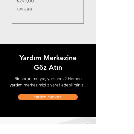
Fiyat
₺299,00
KDV dahil
KDV dahil
Yardım Merkezine
Göz Atın
Bir sorun mu yaşıyorsunuz? Hemen
yardım merkezimizi ziyaret edebilirsiniz...
Yardım Merkezi