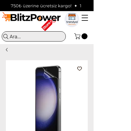
750₺ üzerine ücretsiz kargo!  ✦  16:00'a kadar verilen sip
Ara...