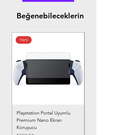
Beğenebileceklerin
Yeni
Playstation Portal Uyumlu
Toyota Corolla (2020-
Premium Nano Ekran
Silver Nano Ekran Ko
Koruyucu
Fiyat
₺359,00