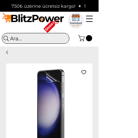
750₺ üzerine ücretsiz kargo!  ✦  16:00'a kadar verilen sip
Ara...