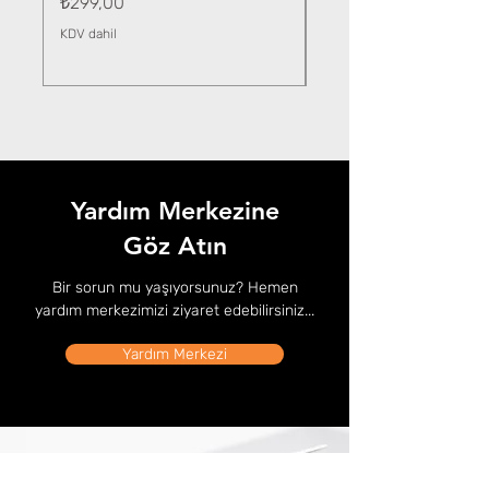
Fiyat
₺299,00
KDV dahil
KDV dahil
Yardım Merkezine
Göz Atın
Bir sorun mu yaşıyorsunuz? Hemen
yardım merkezimizi ziyaret edebilirsiniz...
Yardım Merkezi