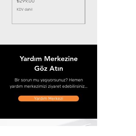
Fiyat
₺299,00
KDV dahil
KDV dahil
Yardım Merkezine
Göz Atın
Bir sorun mu yaşıyorsunuz? Hemen
yardım merkezimizi ziyaret edebilirsiniz...
Yardım Merkezi