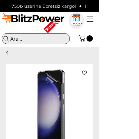
750₺ üzerine ücretsiz kargo!  ✦  16:00'a kadar verilen sip
Ara...