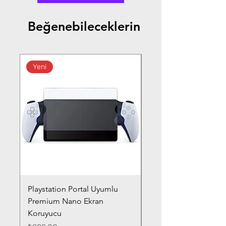
Beğenebileceklerin
Yeni
Playstation Portal Uyumlu
Toyota Corolla (2020-
Premium Nano Ekran
Silver Nano Ekran Ko
Koruyucu
Fiyat
₺359,00