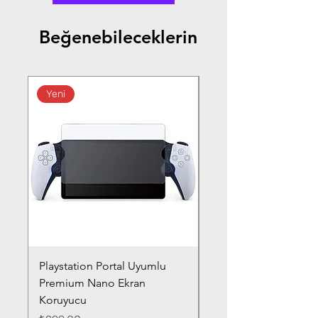
Beğenebileceklerin
Yeni
Playstation Portal Uyumlu
Toyota Corolla (2020-
Premium Nano Ekran
Silver Nano Ekran Ko
Koruyucu
Fiyat
₺359,00