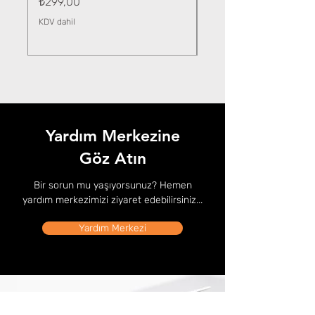
Fiyat
₺299,00
KDV dahil
KDV dahil
Yardım Merkezine
Göz Atın
Bir sorun mu yaşıyorsunuz? Hemen
yardım merkezimizi ziyaret edebilirsiniz...
Yardım Merkezi