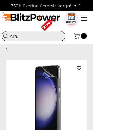
750₺ üzerine ücretsiz kargo!  ✦  16:00'a kadar verilen sip
Ara...