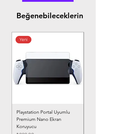
Beğenebileceklerin
Yeni
Playstation Portal Uyumlu
Toyota Corolla (2020-
Premium Nano Ekran
Silver Nano Ekran Ko
Koruyucu
Fiyat
₺359,00