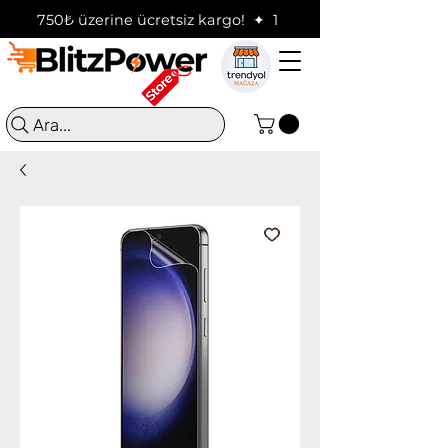
750₺ üzerine ücretsiz kargo!  ✦  16:00'a kadar verilen sip
Ara...