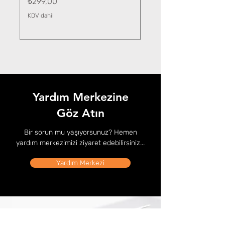
Fiyat
₺299,00
KDV dahil
KDV dahil
Yardım Merkezine
Göz Atın
Bir sorun mu yaşıyorsunuz? Hemen
yardım merkezimizi ziyaret edebilirsiniz...
Yardım Merkezi