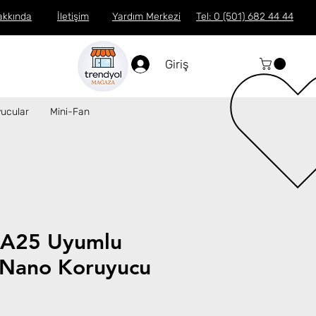
akkında
İletişim
Yardım Merkezi
Tel: 0 (501) 682 44 44
Giriş
ucular
Mini-Fan
 A25 Uyumlu
Nano Koruyucu