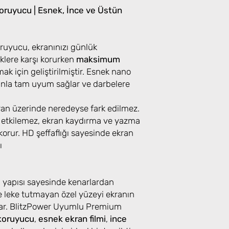
ruyucu | Esnek, İnce ve Üstün
uyucu, ekranınızı günlük
klere karşı korurken
maksimum
k için geliştirilmiştir. Esnek nano
ranla tam uyum sağlar ve darbelere
kran üzerinde neredeyse fark edilmez.
 etkilemez, ekran kaydırma ve yazma
orur. HD şeffaflığı sayesinde ekran
ı
u yapısı sayesinde kenarlardan
 leke tutmayan özel yüzeyi ekranın
lar. BlitzPower Uyumlu Premium
koruyucu
,
esnek ekran filmi
,
ince