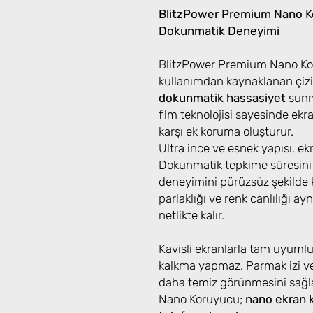
BlitzPower Premium Nano Ko
Dokunmatik Deneyimi
BlitzPower Premium Nano Kor
kullanımdan kaynaklanan çizi
dokunmatik hassasiyet
sunma
film teknolojisi sayesinde ek
karşı ek koruma oluşturur.
Ultra ince ve esnek yapısı, e
Dokunmatik tepkime süresini
deneyimini pürüzsüz şekilde k
parlaklığı ve renk canlılığı ayn
netlikte kalır.
Kavisli ekranlarla tam uyuml
kalkma yapmaz. Parmak izi ve
daha temiz görünmesini sağ
Nano Koruyucu;
nano ekran 