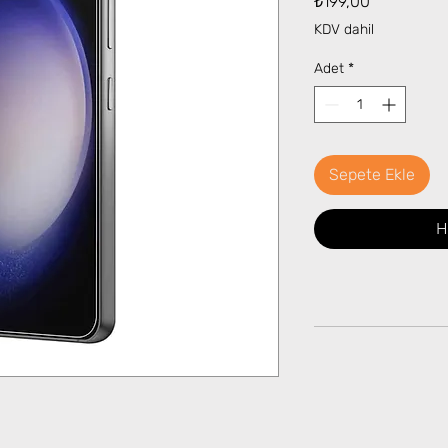
₺199,00
KDV dahil
Adet
*
Sepete Ekle
H