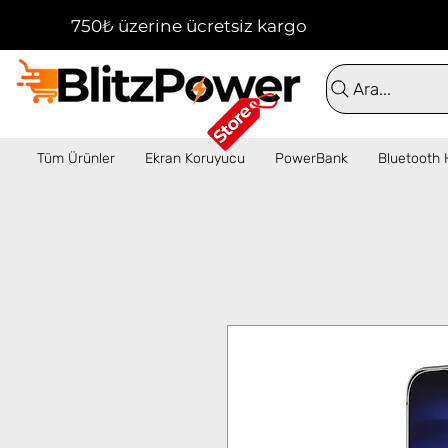
750₺ üzerine ücretsiz kargo!  ✦  16:00'a kadar 
Ara...
Tüm Ürünler
Ekran Koruyucu
PowerBank
Bluetooth 