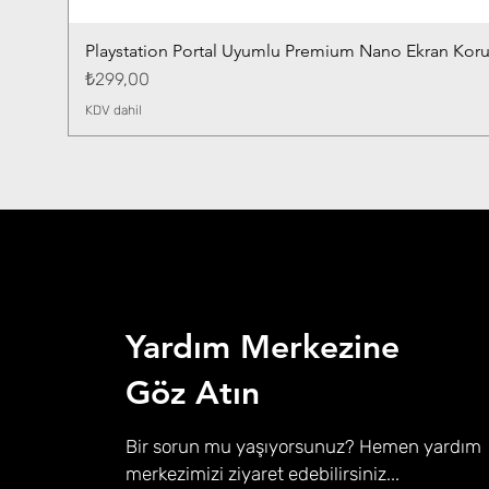
Playstation Portal Uyumlu Premium Nano Ekran Kor
Fiyat
₺299,00
KDV dahil
Yardım Merkezine
Göz Atın
Bir sorun mu yaşıyorsunuz? Hemen yardım
merkezimizi ziyaret edebilirsiniz...