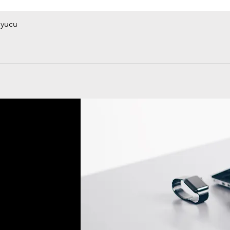
uyucu
Hızlı Bakış