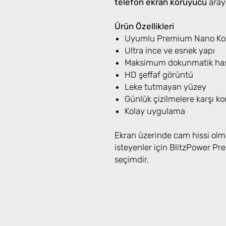
telefon ekran koruyucu
araya
Ürün Özellikleri
Uyumlu Premium Nano Koru
Ultra ince ve esnek yapı
Maksimum dokunmatik has
HD şeffaf görüntü
Leke tutmayan yüzey
Günlük çizilmelere karşı k
Kolay uygulama
Ekran üzerinde cam hissi olm
isteyenler için BlitzPower 
seçimdir.