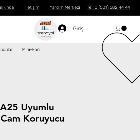
akkında
İletişim
Yardım Merkezi
Tel: 0 (501) 682 44 44
Giriş
ucular
Mini-Fan
 A25 Uyumlu
 Cam Koruyucu