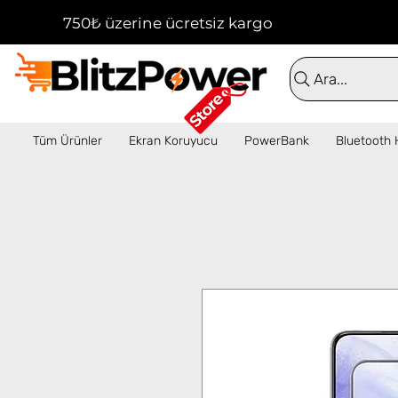
750₺ üzerine ücretsiz kargo!  ✦  16:00'a kadar 
Ara...
Tüm Ürünler
Ekran Koruyucu
PowerBank
Bluetooth 