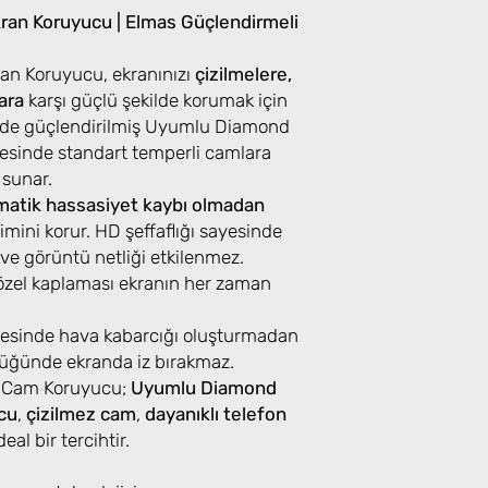
an Koruyucu | Elmas Güçlendirmeli
n Koruyucu, ekranınızı
çizilmelere,
ara
karşı güçlü şekilde korumak için
iğinde güçlendirilmiş Uyumlu Diamond
esinde standart temperli camlara
 sunar.
atik hassasiyet kaybı olmadan
mini korur. HD şeffaflığı sayesinde
ı ve görüntü netliği etkilenmez.
özel kaplaması ekranın her zaman
ayesinde hava kabarcığı oluşturmadan
üldüğünde ekranda iz bırakmaz.
 Cam Koruyucu;
Uyumlu Diamond
cu
,
çizilmez cam
,
dayanıklı telefon
eal bir tercihtir.