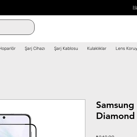
H
verilen siparişler aynı gün kargo!  ✦   
Hoparlör
Şarj Cihazı
Şarj Kablosu
Kulaklıklar
Lens Koruy
Samsung
Diamond
Fiyat