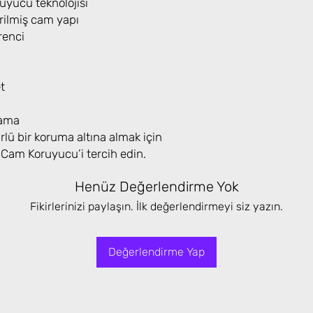
yucu teknolojisi
rilmiş cam yapı
renci
t
lama
lü bir koruma altına almak için
am Koruyucu’i tercih edin.
Henüz Değerlendirme Yok
Fikirlerinizi paylaşın. İlk değerlendirmeyi siz yazın.
Değerlendirme Yap