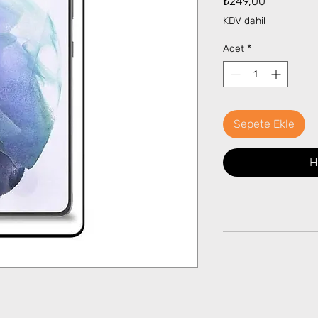
₺249,00
KDV dahil
Adet
*
Sepete Ekle
H