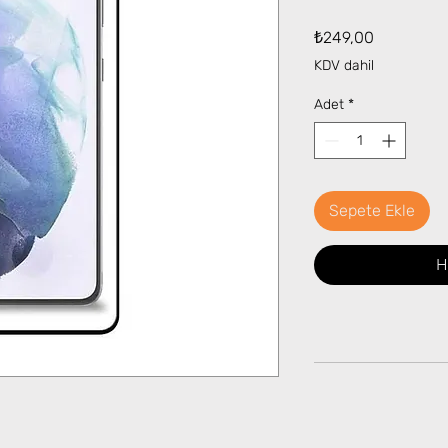
Fiyat
₺249,00
KDV dahil
Adet
*
Sepete Ekle
H