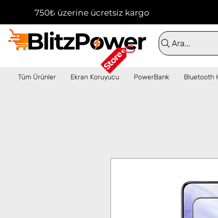
750₺ üzerine ücretsiz kargo!  ✦  16:00'a kadar 
Ara...
Tüm Ürünler
Ekran Koruyucu
PowerBank
Bluetooth 