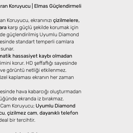
an Koruyucu | Elmas Güçlendirmeli
n Koruyucu, ekranınızı
çizilmelere,
ara
karşı güçlü şekilde korumak için
iğinde güçlendirilmiş Uyumlu Diamond
esinde standart temperli camlara
 sunar.
atik hassasiyet kaybı olmadan
mini korur. HD şeffaflığı sayesinde
ı ve görüntü netliği etkilenmez.
özel kaplaması ekranın her zaman
ayesinde hava kabarcığı oluşturmadan
üldüğünde ekranda iz bırakmaz.
 Cam Koruyucu;
Uyumlu Diamond
cu
,
çizilmez cam
,
dayanıklı telefon
eal bir tercihtir.