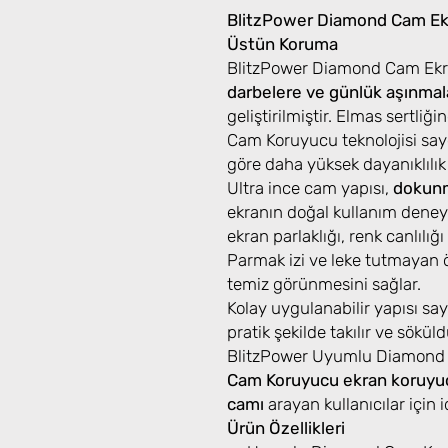
BlitzPower Diamond Cam Ekr
Üstün Koruma
BlitzPower Diamond Cam Ekra
darbelere ve günlük aşınmal
geliştirilmiştir. Elmas sertl
Cam Koruyucu teknolojisi say
göre daha yüksek dayanıklılık
Ultra ince cam yapısı,
dokunm
ekranın doğal kullanım deneyi
ekran parlaklığı, renk canlılığ
Parmak izi ve leke tutmayan 
temiz görünmesini sağlar.
Kolay uygulanabilir yapısı s
pratik şekilde takılır ve sök
BlitzPower Uyumlu Diamond
Cam Koruyucu ekran koruyu
camı
arayan kullanıcılar için id
Ürün Özellikleri