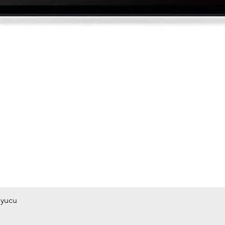
uyucu
Hızlı Bakış