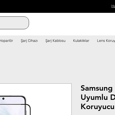
H
verilen siparişler aynı gün kargo!  ✦   
Hoparlör
Şarj Cihazı
Şarj Kablosu
Kulaklıklar
Lens Koruy
Samsung
Uyumlu 
Koruyucu