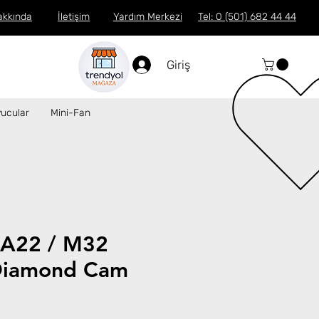
akkında
İletişim
Yardım Merkezi
Tel: 0 (501) 682 44 44
Giriş
ucular
Mini-Fan
 A22 / M32
Diamond Cam