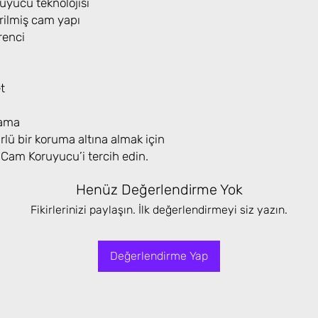
yucu teknolojisi
rilmiş cam yapı
renci
t
lama
lü bir koruma altına almak için
am Koruyucu’i tercih edin.
Henüz Değerlendirme Yok
Fikirlerinizi paylaşın. İlk değerlendirmeyi siz yazın.
Değerlendirme Yap