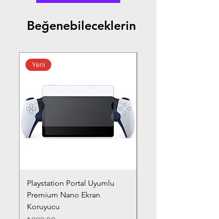
Beğenebileceklerin
Yeni
Playstation Portal Uyumlu
Toyota Corolla (2020-
Premium Nano Ekran
Silver Nano Ekran Ko
Koruyucu
Fiyat
₺359,00