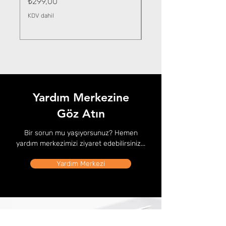
Fiyat
₺299,00
KDV dahil
KDV dahil
Yardım Merkezine
Göz Atın
Bir sorun mu yaşıyorsunuz? Hemen
yardım merkezimizi ziyaret edebilirsiniz...
Yardım Merkezi