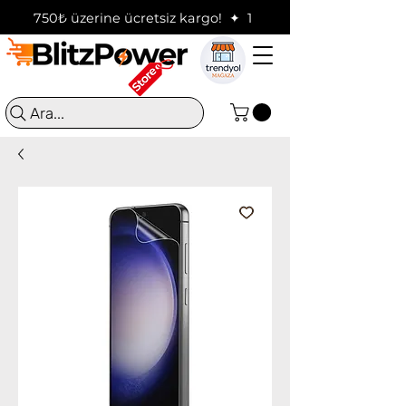
750₺ üzerine ücretsiz kargo!  ✦  16:00'a kadar verilen sip
Ara...