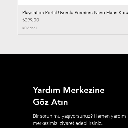
Playstation Portal Uyumlu Premium Nano Ekran Kor
Fiyat
₺299,00
KDV dahil
Yardım Merkezine
Göz Atın
Bir sorun mu yaşıyorsunuz? Hemen yardım
merkezimizi ziyaret edebilirsiniz...