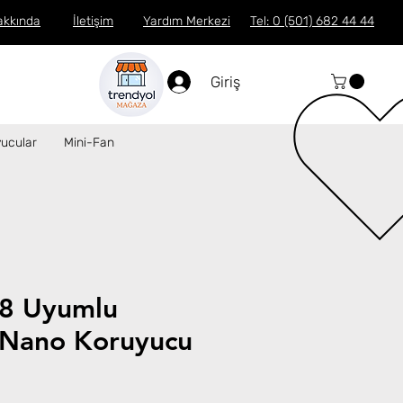
akkında
İletişim
Yardım Merkezi
Tel: 0 (501) 682 44 44
Giriş
ucular
Mini-Fan
8 Uyumlu
Nano Koruyucu