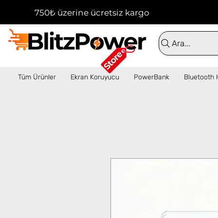
750₺ üzerine ücretsiz kargo!  ✦  16:00'a kadar 
Ara...
Tüm Ürünler
Ekran Koruyucu
PowerBank
Bluetooth 