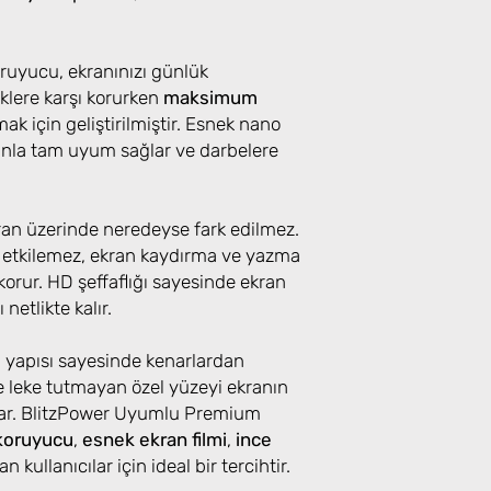
uyucu, ekranınızı günlük
klere karşı korurken
maksimum
k için geliştirilmiştir. Esnek nano
ranla tam uyum sağlar ve darbelere
kran üzerinde neredeyse fark edilmez.
 etkilemez, ekran kaydırma ve yazma
orur. HD şeffaflığı sayesinde ekran
 netlikte kalır.
u yapısı sayesinde kenarlardan
 leke tutmayan özel yüzeyi ekranın
lar. BlitzPower Uyumlu Premium
koruyucu
,
esnek ekran filmi
,
ince
n kullanıcılar için ideal bir tercihtir.