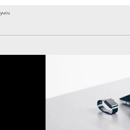
uyucu
Hızlı Bakış