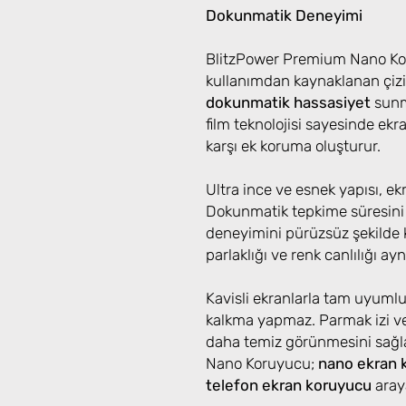
Dokunmatik Deneyimi
BlitzPower Premium Nano Kor
kullanımdan kaynaklanan çizi
dokunmatik hassasiyet
sunma
film teknolojisi sayesinde ek
karşı ek koruma oluşturur.
Ultra ince ve esnek yapısı, e
Dokunmatik tepkime süresini
deneyimini pürüzsüz şekilde k
parlaklığı ve renk canlılığı aynı
Kavisli ekranlarla tam uyuml
kalkma yapmaz. Parmak izi ve
daha temiz görünmesini sağ
Nano Koruyucu;
nano ekran 
telefon ekran koruyucu
araya