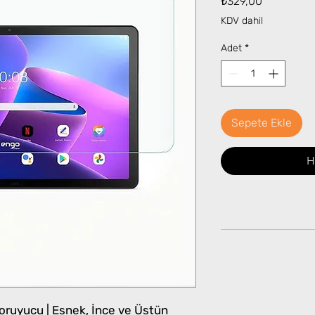
₺329,00
KDV dahil
Adet
*
Sepete Ekle
H
ruyucu | Esnek, İnce ve Üstün