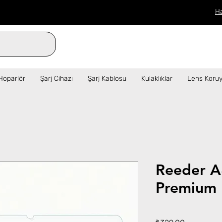
H
verilen siparişler aynı gün kargo!  ✦   
Hoparlör
Şarj Cihazı
Şarj Kablosu
Kulaklıklar
Lens Koruy
Reeder A
Premium 
Fiyat