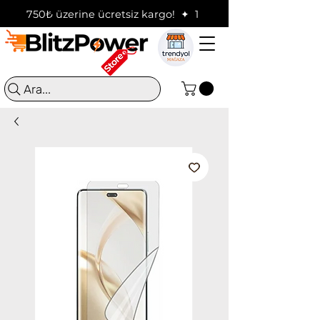
750₺ üzerine ücretsiz kargo!  ✦  16:00'a kadar verilen sip
Ara...