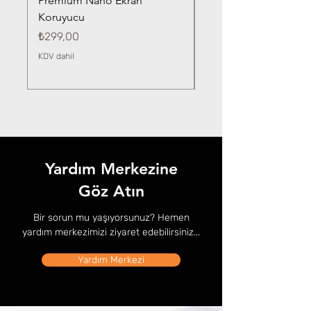
Premium Nano Ekran
Silver Nano Ekran Ko
Koruyucu
Fiyat
₺359,00
Fiyat
₺299,00
KDV dahil
KDV dahil
Yardım Merkezine
Göz Atın
Bir sorun mu yaşıyorsunuz? Hemen
yardım merkezimizi ziyaret edebilirsiniz...
Yardım Merkezi