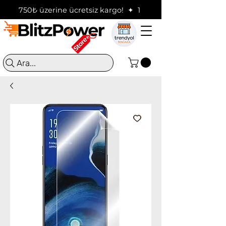
750₺ üzerine ücretsiz kargo!  ✦  16:00'a kadar verilen sip
Ara...