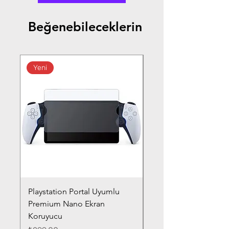
Beğenebileceklerin
Yeni
Playstation Portal Uyumlu
Toyota Corolla (2020-
Premium Nano Ekran
Silver Nano Ekran Ko
Koruyucu
Fiyat
₺359,00