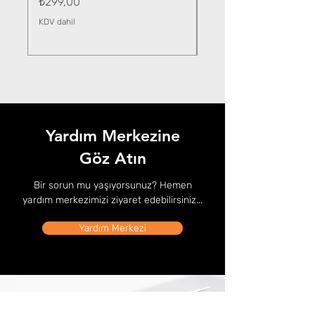
Fiyat
₺299,00
KDV dahil
KDV dahil
Yardım Merkezine
Göz Atın
Bir sorun mu yaşıyorsunuz? Hemen
yardım merkezimizi ziyaret edebilirsiniz...
Yardım Merkezi