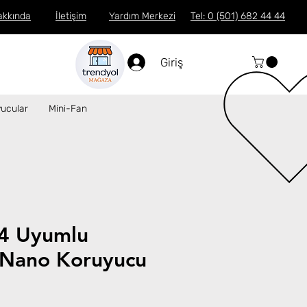
akkında
İletişim
Yardım Merkezi
Tel: 0 (501) 682 44 44
Giriş
ucular
Mini-Fan
4 Uyumlu
Nano Koruyucu