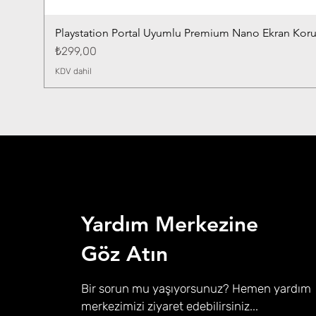
Playstation Portal Uyumlu Premium Nano Ekran Kor
Fiyat
₺299,00
KDV dahil
Yardım Merkezine
Göz Atın
Bir sorun mu yaşıyorsunuz? Hemen yardım
merkezimizi ziyaret edebilirsiniz...