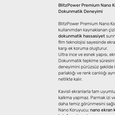
BlitzPower Premium Nano Ko
Dokunmatik Deneyimi
BlitzPower Premium Nano Kor
kullanımdan kaynaklanan çizi
dokunmatik hassasiyet
sunma
film teknolojisi sayesinde ek
karşı ek koruma oluşturur.
Ultra ince ve esnek yapısı, e
Dokunmatik tepkime süresini
deneyimini pürüzsüz şekilde k
parlaklığı ve renk canlılığı ayn
netlikte kalır.
Kavisli ekranlarla tam uyuml
kalkma yapmaz. Parmak izi ve
daha temiz görünmesini sağ
Nano Koruyucu;
nano ekran 