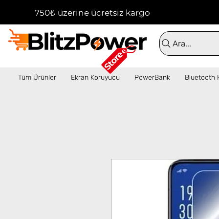
750₺ üzerine ücretsiz kargo!  ✦  16:00'a kadar 
Ara...
Tüm Ürünler
Ekran Koruyucu
PowerBank
Bluetooth 