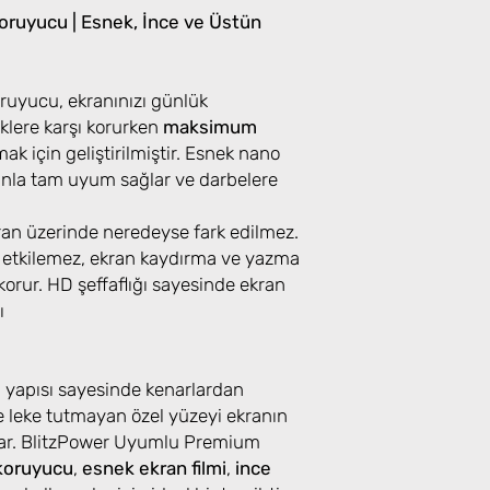
ruyucu | Esnek, İnce ve Üstün
uyucu, ekranınızı günlük
klere karşı korurken
maksimum
k için geliştirilmiştir. Esnek nano
ranla tam uyum sağlar ve darbelere
kran üzerinde neredeyse fark edilmez.
 etkilemez, ekran kaydırma ve yazma
orur. HD şeffaflığı sayesinde ekran
ı
u yapısı sayesinde kenarlardan
 leke tutmayan özel yüzeyi ekranın
lar. BlitzPower Uyumlu Premium
koruyucu
,
esnek ekran filmi
,
ince