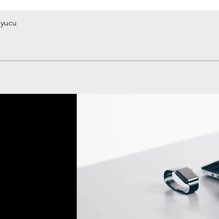
uyucu
Hızlı Bakış