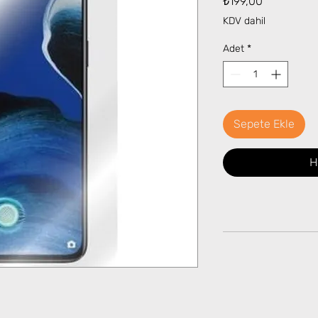
₺199,00
KDV dahil
Adet
*
Sepete Ekle
H