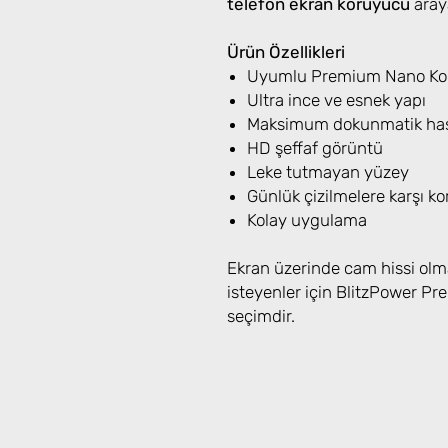
telefon ekran koruyucu
araya
Ürün Özellikleri
Uyumlu Premium Nano Koru
Ultra ince ve esnek yapı
Maksimum dokunmatik has
HD şeffaf görüntü
Leke tutmayan yüzey
Günlük çizilmelere karşı k
Kolay uygulama
Ekran üzerinde cam hissi olm
isteyenler için BlitzPower 
seçimdir.