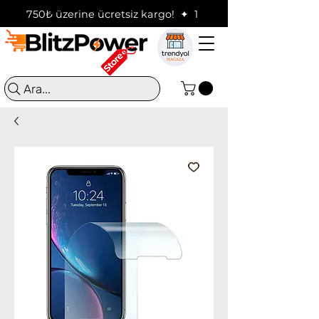
750₺ üzerine ücretsiz kargo!  ✦  16:00'a kadar verilen sip
Ara...