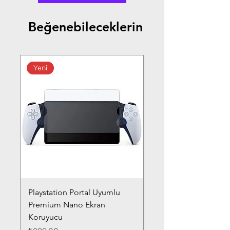
Beğenebileceklerin
Yeni
Playstation Portal Uyumlu
Toyota Corolla (2020-
Premium Nano Ekran
Silver Nano Ekran Ko
Koruyucu
Fiyat
₺359,00