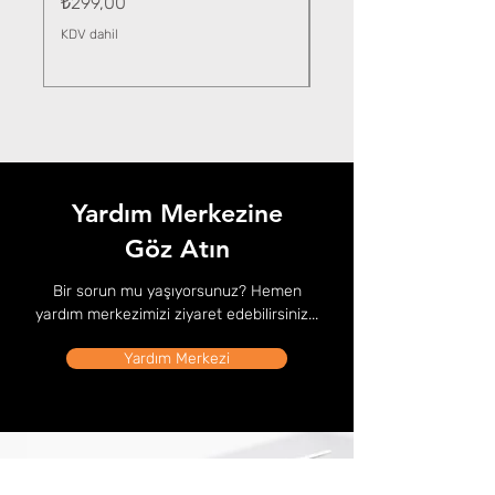
Fiyat
₺299,00
KDV dahil
KDV dahil
Yardım Merkezine
Göz Atın
Bir sorun mu yaşıyorsunuz? Hemen
yardım merkezimizi ziyaret edebilirsiniz...
Yardım Merkezi