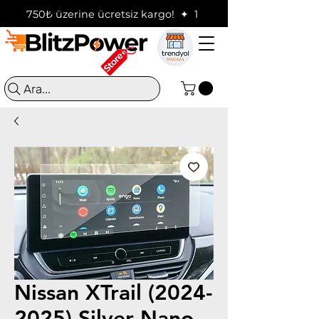
750₺ üzerine ücretsiz kargo!  ✦  16:00'a kadar verilen sip
Ara...
Nissan XTrail (2024-
2025) Silver Nano