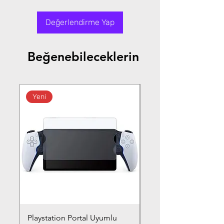
Değerlendirme Yap
Beğenebileceklerin
Yeni
Playstation Portal Uyumlu
Toyota Corolla (2020-