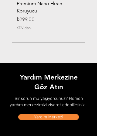
Premium Nano Ekran
Silver Nano Ekran Ko
Koruyucu
Fiyat
₺359,00
Fiyat
₺299,00
KDV dahil
KDV dahil
Yardım Merkezine
Göz Atın
Bir sorun mu yaşıyorsunuz? Hemen
yardım merkezimizi ziyaret edebilirsiniz...
Yardım Merkezi