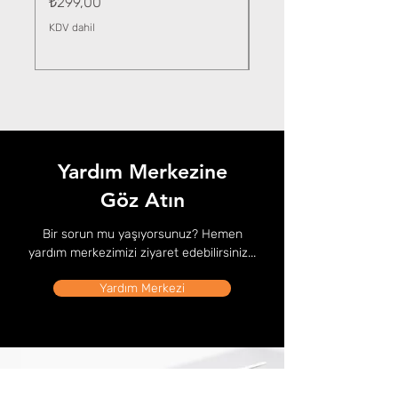
Fiyat
₺299,00
KDV dahil
KDV dahil
Yardım Merkezine
Göz Atın
Bir sorun mu yaşıyorsunuz? Hemen
yardım merkezimizi ziyaret edebilirsiniz...
Yardım Merkezi