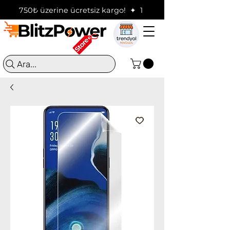
750₺ üzerine ücretsiz kargo!  ✦  16:00'a kadar verilen sip
Ara...