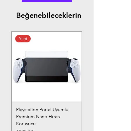
Beğenebileceklerin
Yeni
Playstation Portal Uyumlu
Toyota Corolla (2020-
Premium Nano Ekran
Silver Nano Ekran Ko
Koruyucu
Fiyat
₺359,00