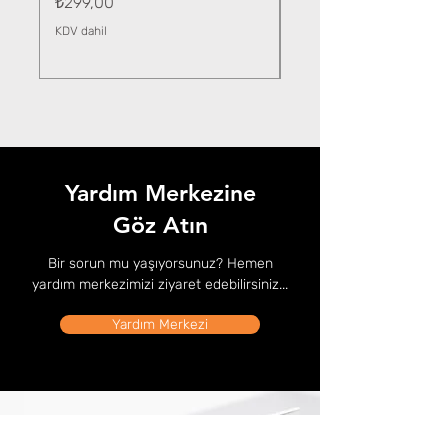
Fiyat
₺299,00
KDV dahil
KDV dahil
Yardım Merkezine
Göz Atın
Bir sorun mu yaşıyorsunuz? Hemen
yardım merkezimizi ziyaret edebilirsiniz...
Yardım Merkezi