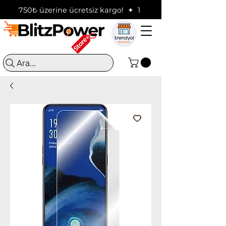
750₺ üzerine ücretsiz kargo!  ✦  16:00'a kadar verilen sip
Ara...