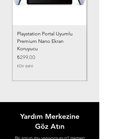
Playstation Portal Uyumlu
Toyota Corolla (2020-
Premium Nano Ekran
Silver Nano Ekran Ko
Koruyucu
Fiyat
₺359,00
Fiyat
₺299,00
KDV dahil
KDV dahil
Yardım Merkezine
Göz Atın
Bir sorun mu yaşıyorsunuz? Hemen