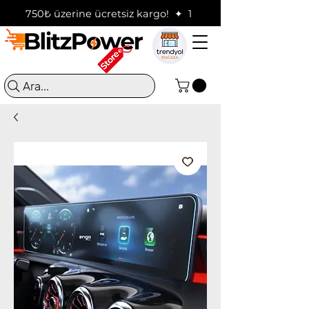
750₺ üzerine ücretsiz kargo!  ✦  16:00'a kadar verilen sip
Ara...