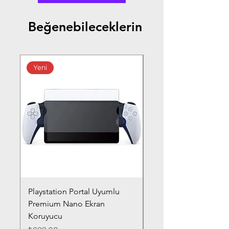
Beğenebileceklerin
Yeni
Playstation Portal Uyumlu
Toyota Corolla (2020-
Premium Nano Ekran
Silver Nano Ekran Ko
Koruyucu
Fiyat
₺359,00