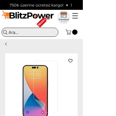
750₺ üzerine ücretsiz kargo!  ✦  16:00'a kadar verilen sip
Ara...