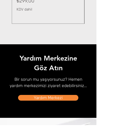
Fiyat
₺299,00
KDV dahil
KDV dahil
Yardım Merkezine
Göz Atın
Bir sorun mu yaşıyorsunuz? Hemen
yardım merkezimizi ziyaret edebilirsiniz...
Yardım Merkezi