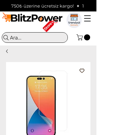
750₺ üzerine ücretsiz kargo!  ✦  16:00'a kadar verilen sip
Ara...