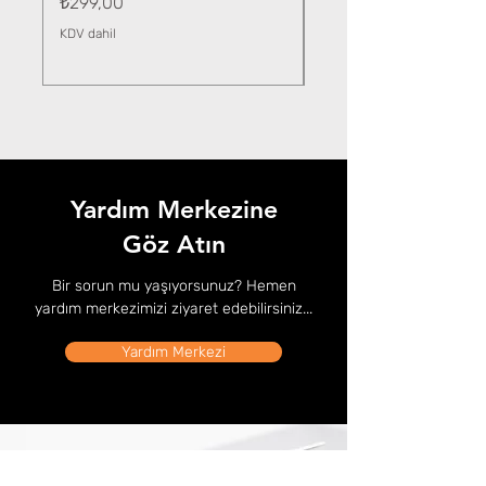
Fiyat
₺299,00
KDV dahil
KDV dahil
Yardım Merkezine
Göz Atın
Bir sorun mu yaşıyorsunuz? Hemen
yardım merkezimizi ziyaret edebilirsiniz...
Yardım Merkezi