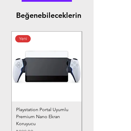
Beğenebileceklerin
Yeni
Playstation Portal Uyumlu
Toyota Corolla (2020-
Premium Nano Ekran
Silver Nano Ekran Ko
Koruyucu
Fiyat
₺359,00