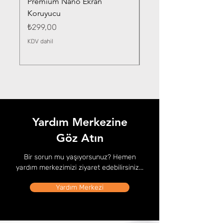
Premium Nano Ekran
Silver Nano Ekran Ko
Koruyucu
Fiyat
₺359,00
Fiyat
₺299,00
KDV dahil
KDV dahil
Yardım Merkezine
Göz Atın
Bir sorun mu yaşıyorsunuz? Hemen
yardım merkezimizi ziyaret edebilirsiniz...
Yardım Merkezi