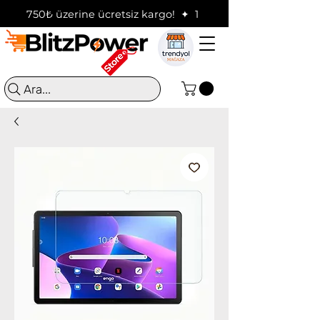
750₺ üzerine ücretsiz kargo!  ✦  16:00'a kadar verilen sip
Ara...