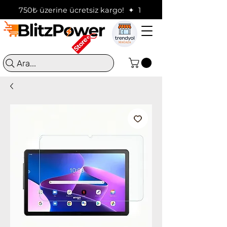
750₺ üzerine ücretsiz kargo!  ✦  16:00'a kadar verilen sip
Ara...