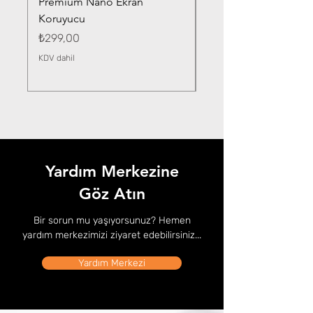
Premium Nano Ekran
Silver Nano Ekran Ko
Koruyucu
Fiyat
₺359,00
Fiyat
₺299,00
KDV dahil
KDV dahil
Yardım Merkezine
Göz Atın
Bir sorun mu yaşıyorsunuz? Hemen
yardım merkezimizi ziyaret edebilirsiniz...
Yardım Merkezi