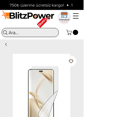
750₺ üzerine ücretsiz kargo!  ✦  16:00'a kadar verilen sip
Ara...