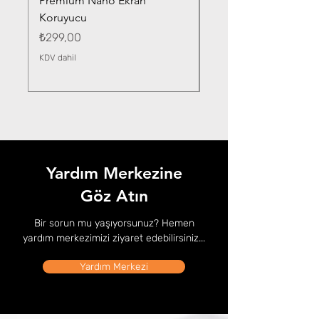
Premium Nano Ekran
Silver Nano Ekran Ko
Koruyucu
Fiyat
₺359,00
Fiyat
₺299,00
KDV dahil
KDV dahil
Yardım Merkezine
Göz Atın
Bir sorun mu yaşıyorsunuz? Hemen
yardım merkezimizi ziyaret edebilirsiniz...
Yardım Merkezi