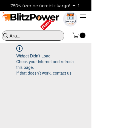
750₺ üzerine ücretsiz kargo!  ✦  16:00'a kadar verilen sip
Ara...
Widget Didn’t Load
Check your internet and refresh
this page.
If that doesn’t work, contact us.