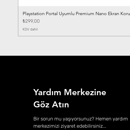
Playstation Portal Uyumlu Premium Nano Ekran Kor
Fiyat
₺299,00
KDV dahil
Yardım Merkezine
Göz Atın
Bir sorun mu yaşıyorsunuz? Hemen yardım
merkezimizi ziyaret edebilirsiniz...