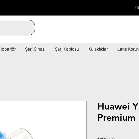
H
verilen siparişler aynı gün kargo!  ✦   
Hoparlör
Şarj Cihazı
Şarj Kablosu
Kulaklıklar
Lens Koruy
Huawei Y
Premium 
Fiyat