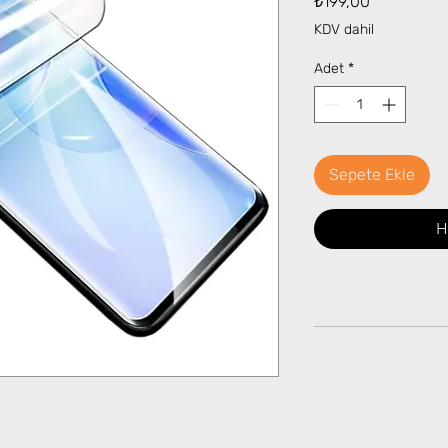
₺199,00
KDV dahil
Adet
*
Sepete Ekle
H