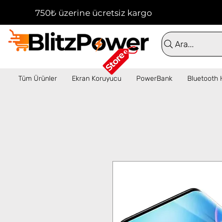
750₺ üzerine ücretsiz kargo!  ✦  16:00'a kadar 
Ara...
Tüm Ürünler
Ekran Koruyucu
PowerBank
Bluetooth 