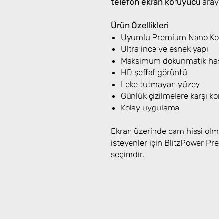
telefon ekran koruyucu
araya
Ürün Özellikleri
Uyumlu Premium Nano Koru
Ultra ince ve esnek yapı
Maksimum dokunmatik has
HD şeffaf görüntü
Leke tutmayan yüzey
Günlük çizilmelere karşı k
Kolay uygulama
Ekran üzerinde cam hissi olm
isteyenler için BlitzPower 
seçimdir.