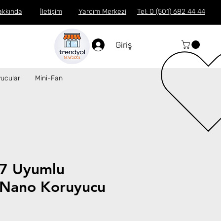
akkında
İletişim
Yardım Merkezi
Tel: 0 (501) 682 44 44
Giriş
ucular
Mini-Fan
7 Uyumlu
Nano Koruyucu