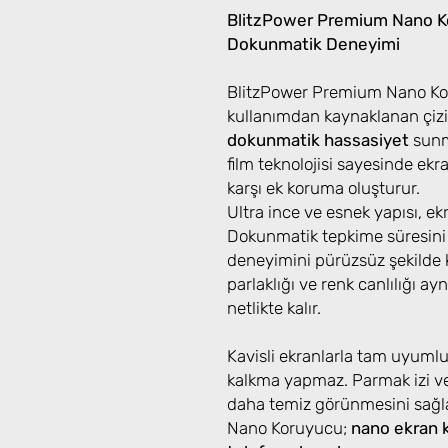
BlitzPower Premium Nano Ko
Dokunmatik Deneyimi
BlitzPower Premium Nano Kor
kullanımdan kaynaklanan çizi
dokunmatik hassasiyet
sunma
film teknolojisi sayesinde ek
karşı ek koruma oluşturur.
Ultra ince ve esnek yapısı, e
Dokunmatik tepkime süresini
deneyimini pürüzsüz şekilde k
parlaklığı ve renk canlılığı ayn
netlikte kalır.
Kavisli ekranlarla tam uyuml
kalkma yapmaz. Parmak izi ve
daha temiz görünmesini sağ
Nano Koruyucu;
nano ekran 