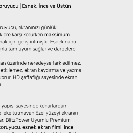
ruyucu | Esnek, İnce ve Üstün
uyucu, ekranınızı günlük
klere karşı korurken
maksimum
k için geliştirilmiştir. Esnek nano
ranla tam uyum sağlar ve darbelere
kran üzerinde neredeyse fark edilmez.
 etkilemez, ekran kaydırma ve yazma
orur. HD şeffaflığı sayesinde ekran
ı
u yapısı sayesinde kenarlardan
 leke tutmayan özel yüzeyi ekranın
lar. BlitzPower Uyumlu Premium
koruyucu
,
esnek ekran filmi
,
ince