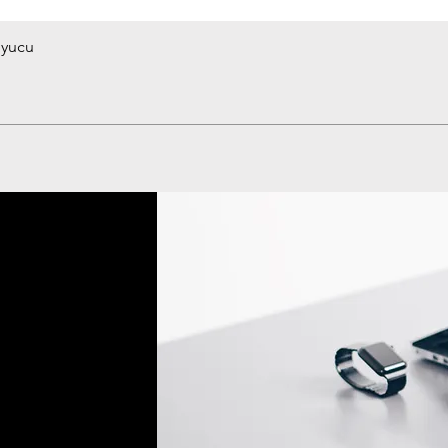
uyucu
Hızlı Bakış