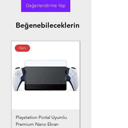
Değerlendirme Yap
Beğenebileceklerin
Yeni
Playstation Portal Uyumlu
Toyota Corolla (2020-
Premium Nano Ekran
Silver Nano Ekran Ko