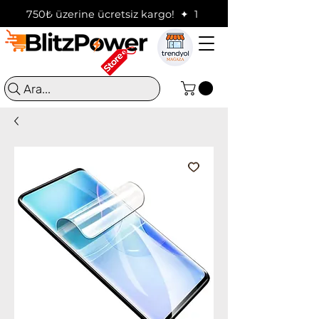
750₺ üzerine ücretsiz kargo!  ✦  16:00'a kadar verilen sip
Ara...