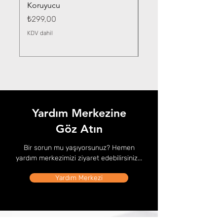
Koruyucu
Fiyat
₺359,00
Fiyat
₺299,00
KDV dahil
KDV dahil
Yardım Merkezine
Göz Atın
Bir sorun mu yaşıyorsunuz? Hemen
yardım merkezimizi ziyaret edebilirsiniz...
Yardım Merkezi