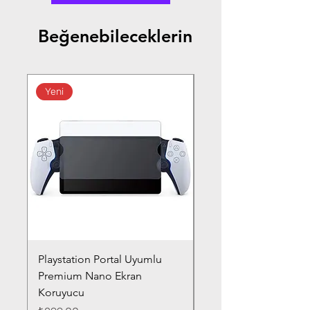
Beğenebileceklerin
Yeni
Playstation Portal Uyumlu
Toyota Corolla (2020-
Premium Nano Ekran
Silver Nano Ekran Ko
Koruyucu
Fiyat
₺359,00