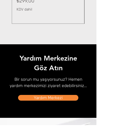
Fiyat
₺299,00
KDV dahil
KDV dahil
Yardım Merkezine
Göz Atın
Bir sorun mu yaşıyorsunuz? Hemen
yardım merkezimizi ziyaret edebilirsiniz...
Yardım Merkezi