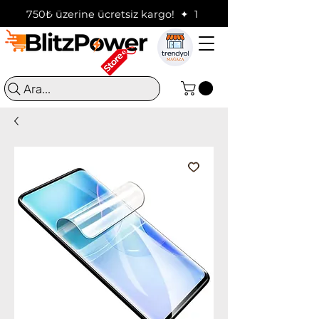
750₺ üzerine ücretsiz kargo!  ✦  16:00'a kadar verilen sip
Ara...