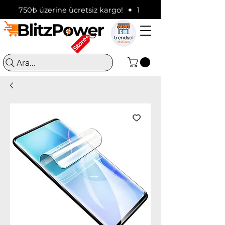
750₺ üzerine ücretsiz kargo!  ✦  16:00'a kadar verilen sip
Ara...