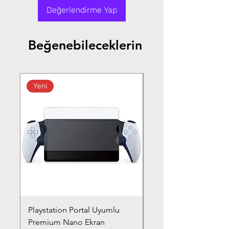
Değerlendirme Yap
Beğenebileceklerin
Yeni
Playstation Portal Uyumlu
Toyota Corolla (2020-
Premium Nano Ekran
Silver Nano Ekran Ko