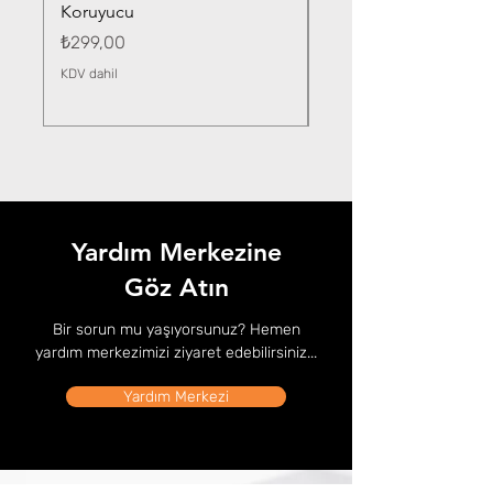
Koruyucu
Fiyat
₺359,00
Fiyat
₺299,00
KDV dahil
KDV dahil
Yardım Merkezine
Göz Atın
Bir sorun mu yaşıyorsunuz? Hemen
yardım merkezimizi ziyaret edebilirsiniz...
Yardım Merkezi