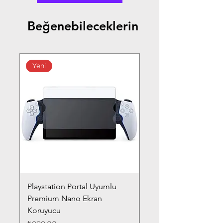
Beğenebileceklerin
Yeni
Playstation Portal Uyumlu
Toyota Corolla (2020-
Premium Nano Ekran
Silver Nano Ekran Ko
Koruyucu
Fiyat
₺359,00