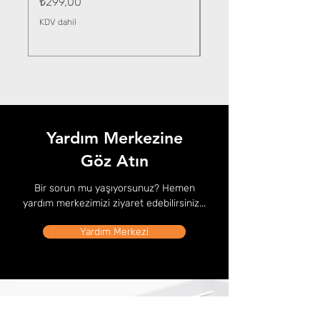
Fiyat
₺299,00
KDV dahil
KDV dahil
Yardım Merkezine
Göz Atın
Bir sorun mu yaşıyorsunuz? Hemen
yardım merkezimizi ziyaret edebilirsiniz...
Yardım Merkezi