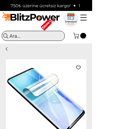
750₺ üzerine ücretsiz kargo!  ✦  16:00'a kadar verilen sip
Ara...