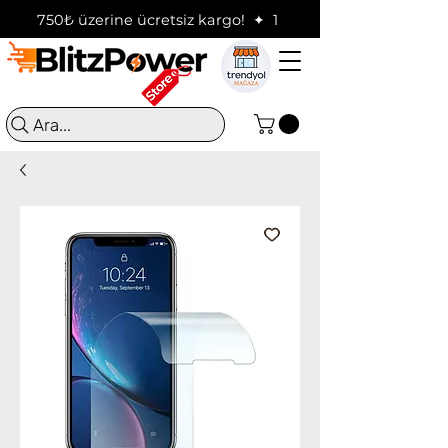
750₺ üzerine ücretsiz kargo!  ✦  16:00'a kadar verilen sip
Ara...