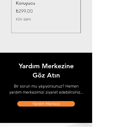
Koruyucu
Fiyat
₺359,00
Fiyat
₺299,00
KDV dahil
KDV dahil
Yardım Merkezine
Göz Atın
Bir sorun mu yaşıyorsunuz? Hemen
yardım merkezimizi ziyaret edebilirsiniz...
Yardım Merkezi