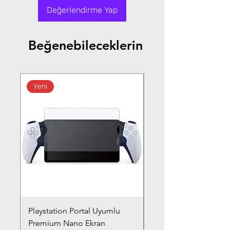
Değerlendirme Yap
Beğenebileceklerin
Yeni
Playstation Portal Uyumlu
Toyota Corolla (2020-
Premium Nano Ekran
Silver Nano Ekran Ko